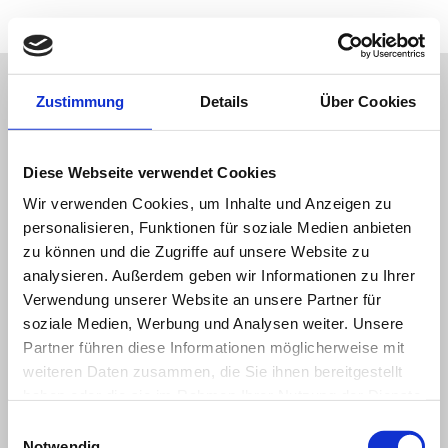
Zustimmung
Details
Über Cookies
Diese Webseite verwendet Cookies
Impressum
Wir verwenden Cookies, um Inhalte und Anzeigen zu
personalisieren, Funktionen für soziale Medien anbieten
zu können und die Zugriffe auf unsere Website zu
analysieren. Außerdem geben wir Informationen zu Ihrer
MEDORA Kunststofftechnik GmbH
Verwendung unserer Website an unsere Partner für
Käthe-Paulus-Straße 14
soziale Medien, Werbung und Analysen weiter. Unsere
31157 Sarstedt
Partner führen diese Informationen möglicherweise mit
Telefon: +49 5066 690307
weiteren Daten zusammen, die Sie ihnen bereitgestellt
Telefax: +49 5066 65372
haben oder die sie im Rahmen Ihrer Nutzung der Dienste
E-Mail: info@medora.de
Internet: www.medora.de
gesammelt haben.
Einwilligungsauswahl
Notwendig
Vertretungsberechtigte Geschäftsführer: Malte Beermann, Reiner Raube